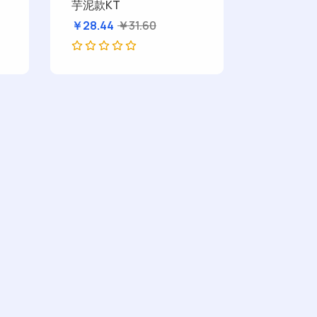
芋泥款KT
￥28.44
￥31.60