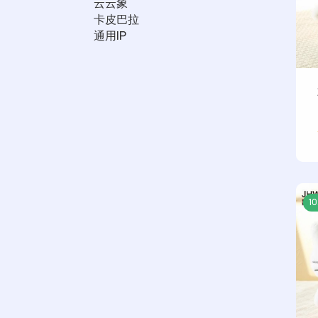
云云象
卡皮巴拉
通用IP
1