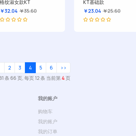
格纹淑女款KT
KT基础款
￥32.04
￥35.60
￥23.04
￥25.60
<
2
3
4
5
6
>>
81 条 66 页, 每页 12 条 当前第
4
页
我的账户
购物车
我的账户
我的订单