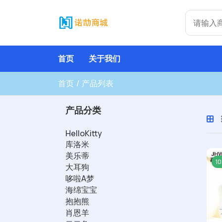
首页
关于我们
首页
产品列表
产品分类
HelloKitty
库洛米
美乐蒂
1
大耳狗
哆啦A梦
海绵宝宝
抱抱熊
肖恩羊