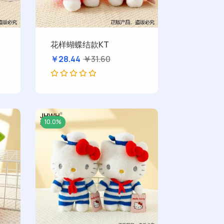
花样蝴蝶结款KT
￥28.44
￥31.60
10.0%