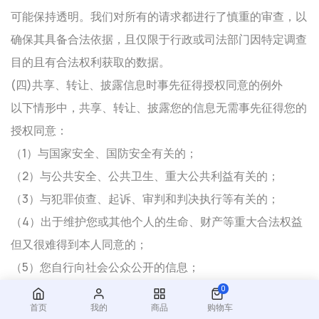
可能保持透明。我们对所有的请求都进行了慎重的审查，以
确保其具备合法依据，且仅限于行政或司法部门因特定调查
目的且有合法权利获取的数据。
(四)共享、转让、披露信息时事先征得授权同意的例外
以下情形中，共享、转让、披露您的信息无需事先征得您的
授权同意：
（1）与国家安全、国防安全有关的；
（2）与公共安全、公共卫生、重大公共利益有关的；
（3）与犯罪侦查、起诉、审判和判决执行等有关的；
（4）出于维护您或其他个人的生命、财产等重大合法权益
但又很难得到本人同意的；
（5）您自行向社会公众公开的信息；
（6）从合法公开披露的信息中收集信息的，如合法的新闻
0
首页
我的
商品
购物车
报道、政府信息公开等渠道。